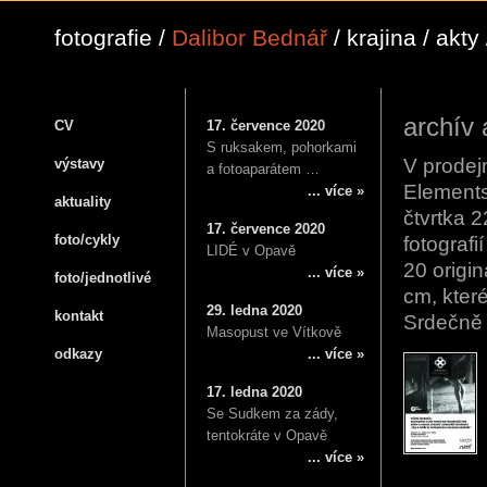
fotografie /
Dalibor Bednář
/ krajina / akty 
archív 
CV
17. července 2020
S ruksakem, pohorkami
V prodej
výstavy
a fotoaparátem …
Elements
... více »
aktuality
čtvrtka 
17. července 2020
foto/cykly
fotograf
LIDÉ v Opavě
20 origi
... více »
foto/jednotlivé
cm, které
29. ledna 2020
kontakt
Srdečně 
Masopust ve Vítkově
odkazy
... více »
17. ledna 2020
Se Sudkem za zády,
tentokráte v Opavě
... více »