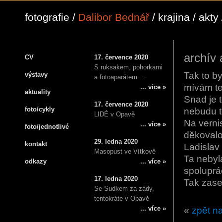
fotografie /
Dalibor Bednář
/ krajina / akty 
archív 
CV
17. července 2020
S ruksakem, pohorkami
Tak to b
výstavy
a fotoaparátem …
mívám te
... více »
aktuality
Snad je t
17. července 2020
foto/cykly
nebudu to
LIDÉ v Opavě
Na vernis
... více »
foto/jednotlivé
děkovalo
29. ledna 2020
kontakt
Ladislav
Masopust ve Vítkově
Ta nebyl
odkazy
... více »
spoluprá
17. ledna 2020
Tak zase
Se Sudkem za zády,
tentokráte v Opavě
... více »
«
zpět na